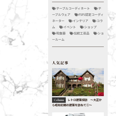
テーブルコーディネート
テ
ーブルウェア
FSPJ認定コーディ
ネーター
インテリア
コラ
ム
イベント
ショップ
和食器
伝統工芸品
ショ
ールーム
人気記事
レトロ建築探訪 〜大正か
Column
ら昭和初期の建築を訪ねて①〜