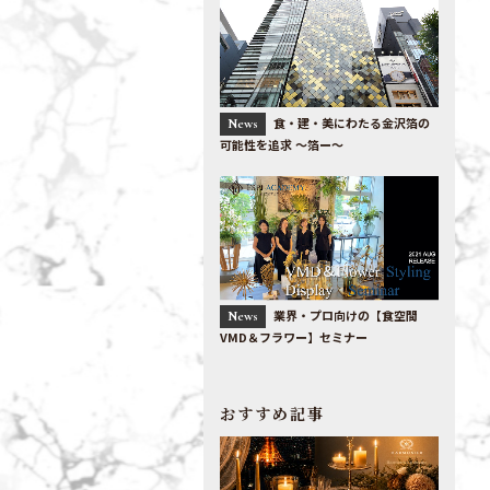
食・建・美にわたる金沢箔の
News
可能性を追求 〜箔ー〜
業界・プロ向けの【食空間
News
VMD＆フラワー】セミナー
おすすめ記事