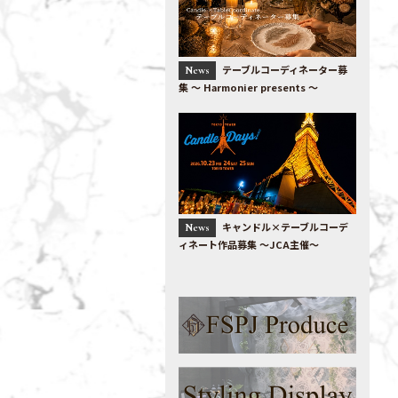
テーブルコーディネーター募
News
集 〜 Harmonier presents 〜
キャンドル×テーブルコーデ
News
ィネート作品募集 ～JCA主催～