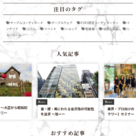
注目のタグ
テーブルコーディネート
テーブルウェア
FSPJ認定コーディネーター
イ
ンテリア
コラム
イベント
ショップ
和食器
伝統工芸品
シ
ョールーム
人気記事
News
News
 〜大正から昭和初
業界・プロ向けの
食・建・美にわたる金沢箔の可能性
て①〜
ラワー】セミナー
を追求 〜箔ー〜
おすすめ記事