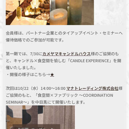
会員様は、パートナー企業とのタイアップイベント・セミナーへ
優待価格でのご参加が可能です。
第一期では、7/30に
カメヤマキャンドルハウス
様
のご協賛のも
と、
キャンドル×食空間を愉しむ「
CANDLE EXPERIENCE」
を開
催いたしました。
・開催の様子はこちら→
★
次回は10/22（水）14:00～16:00
マナトレーディング株式会社
様
ご協賛のもと、「食空間×ファブリック ～COORDINATION
SEMINAR～」を中目黒にて開催いたします。