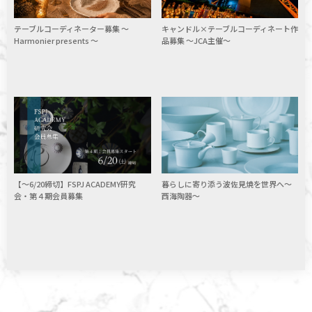
テーブルコーディネーター募集 〜
キャンドル×テーブルコーディネート作
Harmonier presents 〜
品募集 ～JCA主催～
暮らしに寄り添う波佐見焼を世界へ〜
【～6/20締切】FSPJ ACADEMY研究
西海陶器〜
会・第４期会員募集