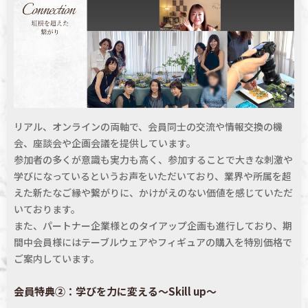
リアル、オンラインの両軸で、会員同士の
交流や情報交換の
機
会、座談会や企画会議を提供しています。
参加者の多くが意識も実力も高く、
参加することで大きな刺激や
学びに
なっているというお声をいただいており、業界や所属を超
えた新たな
ご縁や繋がりに、かけがえのない価値を感じていただ
いております。
また、パートナー企業様との
タイアップ企画も進行しており、期
間中会員様にはテーブルウェアやフィギュアの購入を
特別価格で
ご案内しています。
会員特典②：学びを力に変える～Skill up～