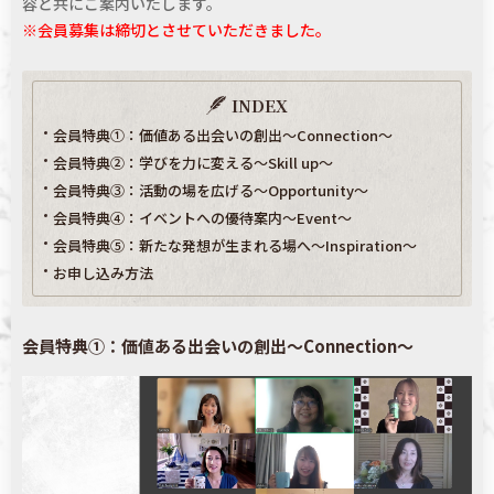
容と共にご案内いたします。
※会員募集は締切とさせていただきました。
INDEX
会員特典①：価値ある出会いの創出～Connection～
会員特典②：学びを力に変える～Skill up～
会員特典③：活動の場を広げる～Opportunity～
会員特典④：イベントへの優待案内～Event～
会員特典⑤：新たな発想が生まれる場へ～Inspiration～
お申し込み方法
会員特典①：価値ある出会いの創出～Connection～