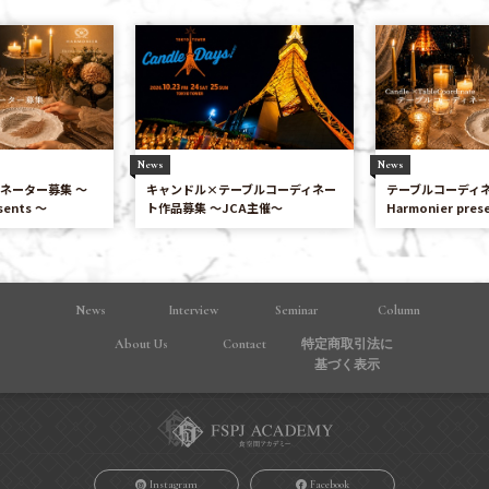
News
News
ネーター募集 〜
キャンドル×テーブルコーディネー
テーブルコーディネ
sents 〜
ト作品募集 ～JCA主催～
Harmonier pres
News
Interview
Seminar
Column
About Us
Contact
特定商取引法に
基づく表⽰
Instagram
Facebook