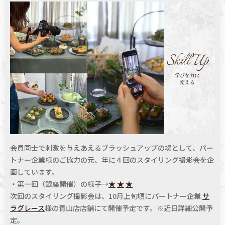
会員同士で刺激を与えあえるブラッシュアップの場として、パー
トナー企業様のご協力の元、年に４回の
スタイリング撮影会を企
画しています。
・第一回（銀座開催）の様子→
★
★
★
次回のスタイリング撮影会は、10月上旬頃にパートナー企業
サ
ラグレース
様の青山店店舗にて開催予定です。※近日詳細公開予
定。