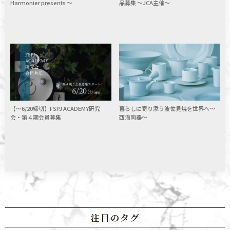
Harmonier presents 〜
品募集 ～JCA主催～
暮らしに寄り添う波佐見焼を世界へ〜
【～6/20締切】FSPJ ACADEMY研究
西海陶器〜
会・第４期会員募集
注目のタグ