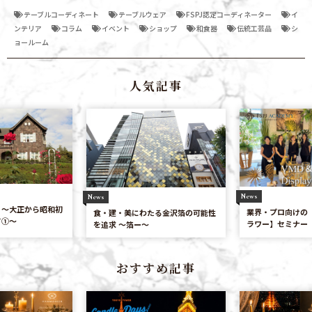
テーブルコーディネート
テーブルウェア
FSPJ認定コーディネーター
イ
ンテリア
コラム
イベント
ショップ
和食器
伝統工芸品
シ
ョールーム
人気記事
Column
News
レトロ建築探訪 
業界・プロ向けの【食空間VMD＆フ
たる金沢箔の可能性
期の建築を訪ねて
ラワー】セミナー
おすすめ記事