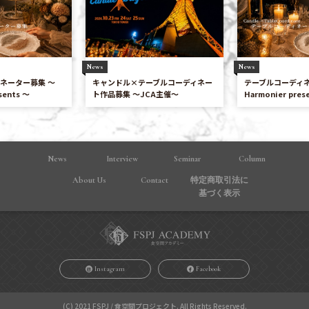
News
News
ーブルコーディネー
テーブルコーディネーター募集 〜
キャンドル×テー
CA主催～
Harmonier presents 〜
ト作品募集 ～JC
News
Interview
Seminar
Column
About Us
Contact
特定商取引法に
基づく表⽰
Instagram
Facebook
(C) 2021 FSPJ / 食空間プロジェクト. All Rights Reserved.