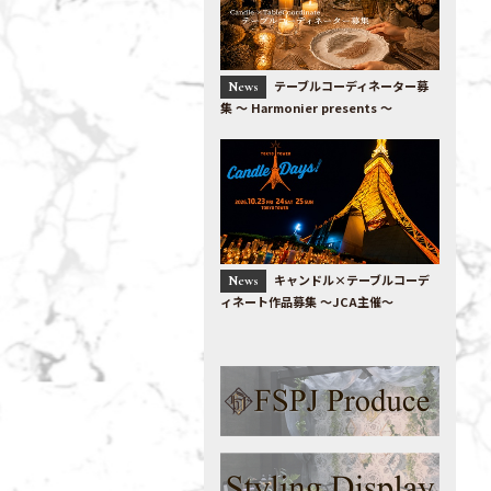
テーブルコーディネーター募
News
集 〜 Harmonier presents 〜
キャンドル×テーブルコーデ
News
ィネート作品募集 ～JCA主催～