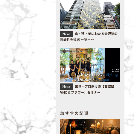
食・建・美にわたる金沢箔の
News
可能性を追求 〜箔ー〜
業界・プロ向けの【食空間
News
VMD＆フラワー】セミナー
おすすめ記事