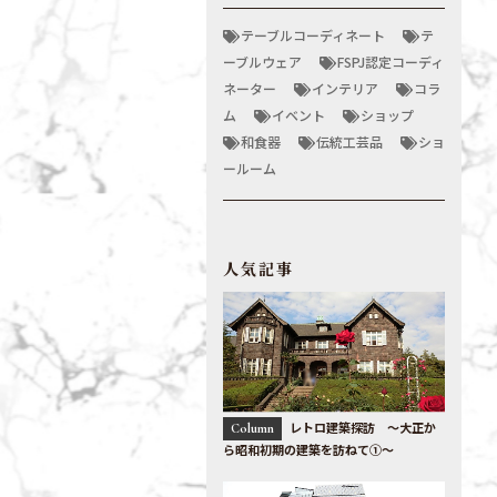
テーブルコーディネート
テ
ーブルウェア
FSPJ認定コーディ
ネーター
インテリア
コラ
ム
イベント
ショップ
和食器
伝統工芸品
ショ
ールーム
人気記事
レトロ建築探訪 〜大正か
Column
ら昭和初期の建築を訪ねて①〜