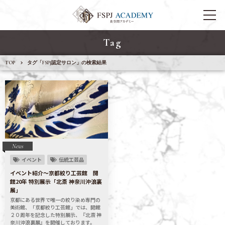
Tag
TOP
タグ「FSPJ認定サロン」の検索結果
News
イベント
伝統工芸品
イベント紹介〜京都絞り工芸館 開
館20年 特別展示「北斎 神奈川沖浪裏
展」
京都にある世界で唯一の絞り染め専門の
美術館、「京都絞り工芸館」では、開館
２０周年を記念した特別展示、『北斎 神
奈川沖浪裏展』を開催しております。