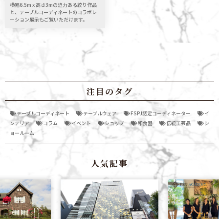
横幅6.5m x 高さ3mの迫力ある絞り作品
と、テーブルコーディネートのコラボレ
ーション展示もご覧いただけます。
注目のタグ
テーブルコーディネート
テーブルウェア
FSPJ認定コーディネーター
イ
ンテリア
コラム
イベント
ショップ
和食器
伝統工芸品
シ
ョールーム
人気記事