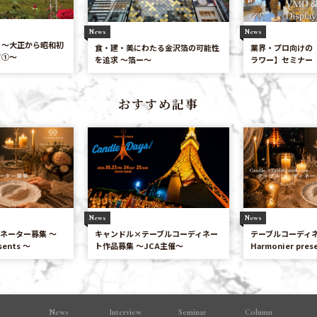
News
News
 〜大正から昭和初
業界・プロ向けの
食・建・美にわたる金沢箔の可能性
て①〜
ラワー】セミナー
を追求 〜箔ー〜
おすすめ記事
News
News
ネーター募集 〜
キャンドル×テーブルコーディネー
テーブルコーディネ
sents 〜
ト作品募集 ～JCA主催～
Harmonier pres
News
Interview
Seminar
Column