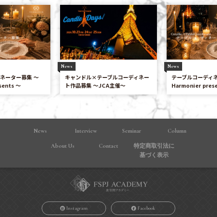
News
News
キャンドル×テーブルコーディネー
テーブルコーディネーター募集 〜
ト作品募集 ～JCA主催～
Harmonier presents 〜
News
Interview
Seminar
Column
About Us
Contact
特定商取引法に
基づく表⽰
Instagram
Facebook