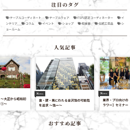
注目のタグ
テーブルコーディネート
テーブルウェア
FSPJ認定コーディネーター
イ
ンテリア
コラム
イベント
ショップ
和食器
伝統工芸品
シ
ョールーム
人気記事
News
News
業界・プロ向けの【食空間VMD＆フ
食・建・美にわたる金沢箔の可能性
ラワー】セミナー
を追求 〜箔ー〜
おすすめ記事