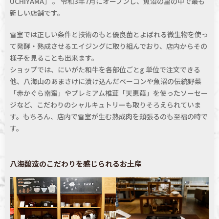
UCHIYAMA」 。 令和3年7月にオープンし、魚沼の里の中で最も
新しい店舗です。
雪室では正しい条件と技術のもと優良菌とよばれる微生物を使っ
て発酵・熟成させるエイジングに取り組んでおり、店内からその
様子を見ることも出来ます。
ショップでは、にいがた和牛を各部位ごとg 単位で注文できる
他、八海山のあまさけに漬け込んだベーコンや魚沼の伝統野菜
「赤かぐら南蛮」やプレミアム椎茸「天恵菇」を使ったソーセー
ジなど、こだわりのシャルキュトリーも取りそろえられていま
す。もちろん、店内で雪室が生む熟成肉を頬張るのも至福の時で
す。
八海醸造のこだわりを感じられるお土産