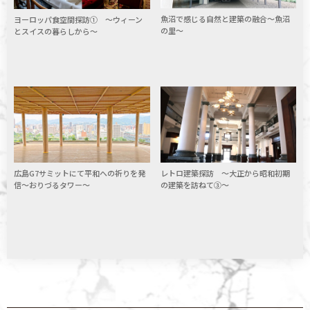
魚沼で感じる自然と建築の融合〜魚沼
ヨーロッパ食空間探訪① 〜ウィーン
の里〜
とスイスの暮らしから〜
広島G7サミットにて平和への祈りを発
レトロ建築探訪 〜大正から昭和初期
信〜おりづるタワー〜
の建築を訪ねて③〜