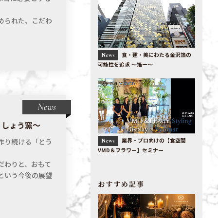
められた、こだわ
食・建・美にわたる金沢箔の
News
可能性を追求 〜箔ー〜
News
うしょう窯～
業界・プロ向けの【食空間
作り続ける「とう
News
VMD＆フラワー】セミナー
だわりと、おもて
という今後の展望
おすすめ記事