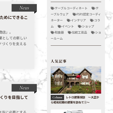
News
テーブルコーディネート
テ
ーブルウェア
FSPJ認定コーディ
ためにできるこ
ネーター
インテリア
コラ
ム
イベント
ショップ
商店」。
和食器
伝統工芸品
ショ
業としての新しい
ールーム
ノづくりを支える
人気記事
News
くりを目指して
レトロ建築探訪 〜大正か
Column
ら昭和初期の建築を訪ねて①〜
本当に必要とする