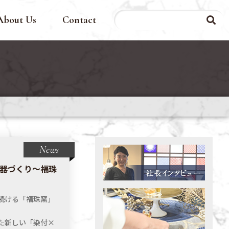
About Us
Contact
News
器づくり～福珠
続ける「福珠窯」
。
た新しい「染付×