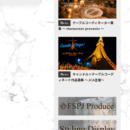
テーブルコーディネーター募
News
集 〜 Harmonier presents 〜
キャンドル×テーブルコーデ
News
ィネート作品募集 ～JCA主催～