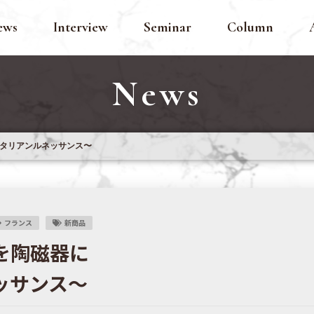
ews
Interview
Seminar
Column
News
タリアンルネッサンス〜
フランス
新商品
を陶磁器に
ッサンス〜