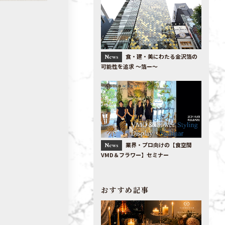
食・建・美にわたる金沢箔の
News
可能性を追求 〜箔ー〜
業界・プロ向けの【食空間
News
VMD＆フラワー】セミナー
おすすめ記事