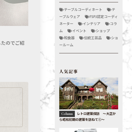
テーブルコーディネート
テ
ーブルウェア
FSPJ認定コーディ
ネーター
インテリア
コラ
ム
イベント
ショップ
和食器
伝統工芸品
ショ
したのでご紹
ールーム
人気記事
レトロ建築探訪 〜大正か
Column
ら昭和初期の建築を訪ねて①〜