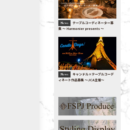
テーブルコーディネーター募
News
集 〜 Harmonier presents 〜
キャンドル×テーブルコーデ
News
ィネート作品募集 ～JCA主催～