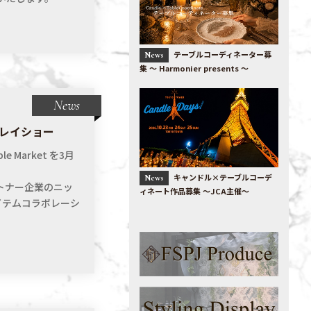
テーブルコーディネーター募
News
集 〜 Harmonier presents 〜
News
スプレイショー
 Market を3月
キャンドル×テーブルコーデ
News
ートナー企業のニッ
ィネート作品募集 ～JCA主催～
イテムコラボレーシ