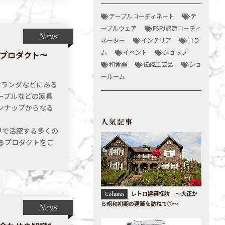
テーブルコーディネート
テ
ーブルウェア
FSPJ認定コーディ
News
ネーター
インテリア
コラ
ム
イベント
ショップ
プロダクト〜
和食器
伝統工芸品
ショ
ールーム
オランダなどにある
ーブルなどの家具
ンナップからなる
人気記事
世界で活躍する多くの
るプロダクトをご
レトロ建築探訪 〜大正か
Column
ら昭和初期の建築を訪ねて①〜
News