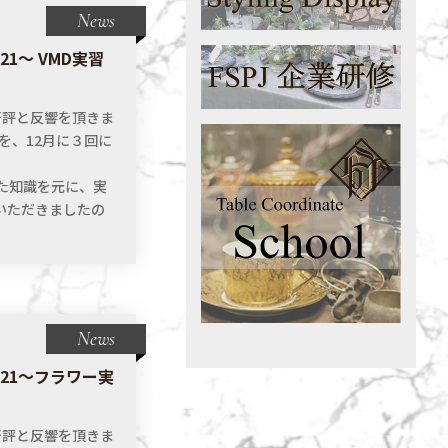
News
21〜 VMD実習
好評と反響を頂きま
』を、12月に３回に
た知識を元に、実
いただきましたの
News
2021〜フラワー実
好評と反響を頂きま