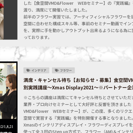
した【食空間VMD&Flower WEBセミナー】の『実践編
渡り、満席にて開催いたしました。
前半のフラワー実習では、アーティフィシャルフラワーを
空間に合わせた構成スキル等、事前のセミナー動画でイン
を、実際に手を動かしアウトプット出来るようになる為に
っております。
インテリア
フラワー
満席・キャンセル待ち【お知らせ・募集】食空間VMD
別実践講座～Xmas Display2021～※パートナー
※こちらの講座は満席にてキャンセル待ちとさせていただ
業界・プロ向けセミナーとして大好評と反響を頂きました
VMD&Flower WEBセミナー】が、この度、多くのリク
空間で実習する『実践編』を特別開催する事となりました
Xmasのインテリアディスプレイ・フラワーディスプレイ
使って全３回のStep up方式で、フラワー（AM)＆イン