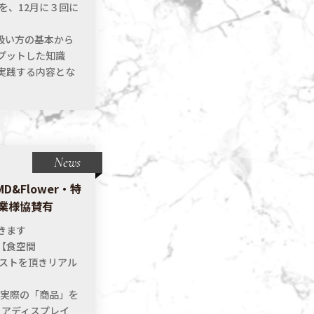
』を、12月に３回に
扱い方の基本から
プットした知識
実践する内容とな
News
&Flower・特
企業様協賛有
きます
【食空間
エストを頂きリアル
。
を実際の「商品」を
テリアディスプレイ