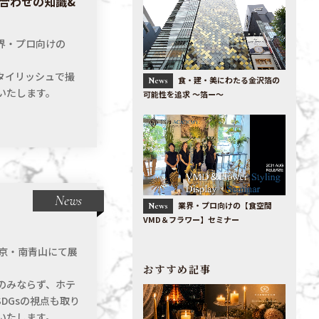
合わせの知識&
業界・プロ向けの
タイリッシュで撮
食・建・美にわたる金沢箔の
News
いたします。
可能性を追求 〜箔ー〜
News
業界・プロ向けの【食空間
News
VMD＆フラワー】セミナー
東京・南青山にて展
おすすめ記事
のみならず、ホテ
DGsの視点も取り
いたします。